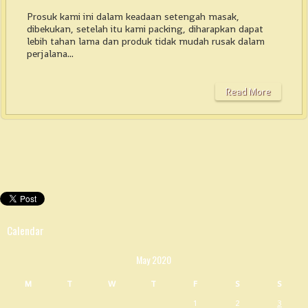
Prosuk kami ini dalam keadaan setengah masak,
dibekukan, setelah itu kami packing, diharapkan dapat
lebih tahan lama dan produk tidak mudah rusak dalam
perjalana...
Read More
Calendar
May 2020
M
T
W
T
F
S
S
1
2
3