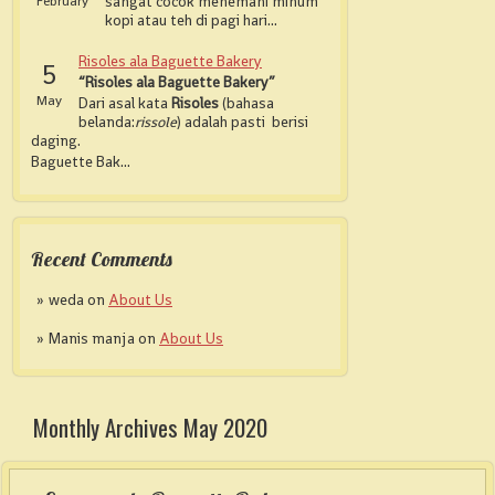
February
sangat cocok menemani minum
kopi atau teh di pagi hari...
Risoles ala Baguette Bakery
5
“Risoles ala Baguette Bakery”
May
Dari asal kata
Risoles
(bahasa
belanda:
rissole
) adalah pasti berisi
daging.
Baguette Bak...
Recent Comments
weda on
About Us
Manis manja on
About Us
Monthly Archives May 2020