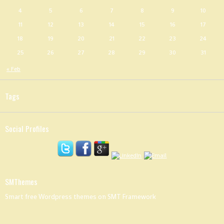
4
5
6
7
8
9
10
11
12
13
14
15
16
17
18
19
20
21
22
23
24
25
26
27
28
29
30
31
« Feb
Tags
Social Profiles
SMThemes
Smart free Wordpress themes on SMT Framework