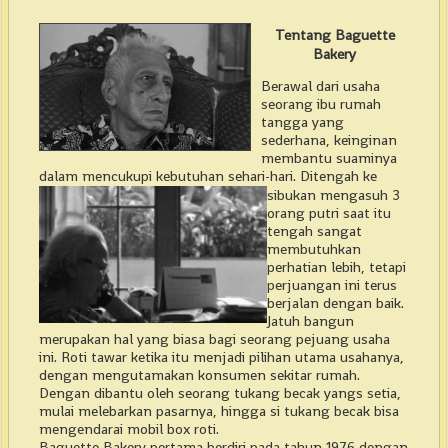
Tentang Baguette
Bakery
Berawal dari usaha
seorang ibu rumah
tangga yang
sederhana, keinginan
membantu suaminya
dalam mencukupi kebutuhan sehari-hari. Ditengah ke
sibukan mengasuh 3
orang putri saat itu
tengah sangat
membutuhkan
perhatian lebih, tetapi
perjuangan ini terus
berjalan dengan baik.
Jatuh bangun
merupakan hal yang biasa bagi seorang pejuang usaha
ini. Roti tawar ketika itu menjadi pilihan utama usahanya,
dengan mengutamakan konsumen sekitar rumah.
Dengan dibantu oleh seorang tukang becak yangs setia,
mulai melebarkan pasarnya, hingga si tukang becak bisa
mengendarai mobil box roti.
Baguette Bakery pertama berdiri pada tahun 1976 dengan