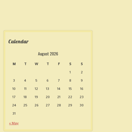
More
Calendar
August 2026
M
T
W
T
F
S
S
1
2
3
4
5
6
7
8
9
10
11
12
13
14
15
16
17
18
19
20
21
22
23
24
25
26
27
28
29
30
31
« May