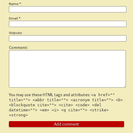
Name
*
Email
*
Website
Comment
You may use these HTML tags and attributes:
<a href=""
title=""> <abbr title=""> <acronym title=""> <b>
<blockquote cite=""> <cite> <code> <del
datetime=""> <em> <i> <q cite=""> <strike>
<strong>